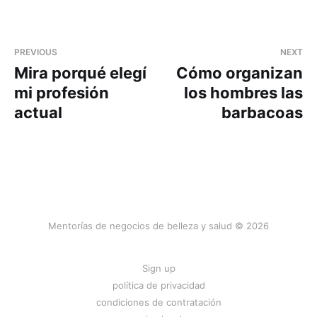
PREVIOUS
NEXT
Mira porqué elegí
Cómo organizan
mi profesión
los hombres las
actual
barbacoas
Mentorías de negocios de belleza y salud © 2026
Sign up
política de privacidad
condiciones de contratación