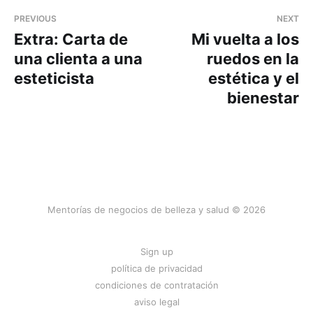
PREVIOUS
NEXT
Extra: Carta de
Mi vuelta a los
una clienta a una
ruedos en la
esteticista
estética y el
bienestar
Mentorías de negocios de belleza y salud © 2026
Sign up
política de privacidad
condiciones de contratación
aviso legal