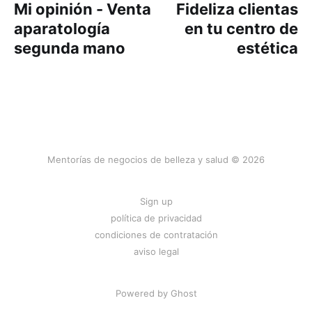
Mi opinión - Venta
Fideliza clientas
aparatología
en tu centro de
segunda mano
estética
Mentorías de negocios de belleza y salud © 2026
Sign up
política de privacidad
condiciones de contratación
aviso legal
Powered by
Ghost