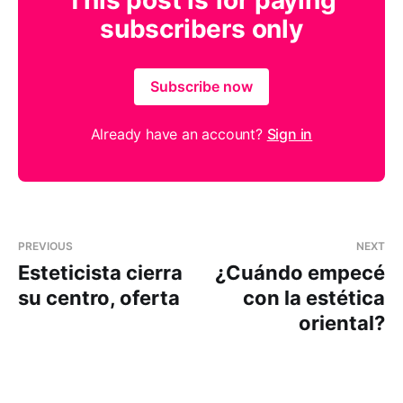
This post is for paying
subscribers only
Subscribe now
Already have an account?
Sign in
PREVIOUS
NEXT
Esteticista cierra
¿Cuándo empecé
su centro, oferta
con la estética
oriental?