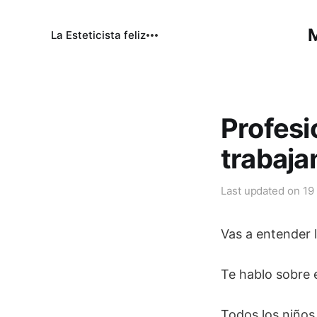
M
La Esteticista feliz
Profesi
trabaja
Last updated on
19
Vas a entender l
Te hablo sobre el
Todos los niños 