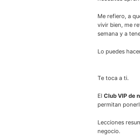
Me refiero, a qu
vivir bien, me r
semana y a ten
Lo puedes hacer 
Te toca a ti.
El
Club VIP de 
permitan ponerla
Lecciones resum
negocio.