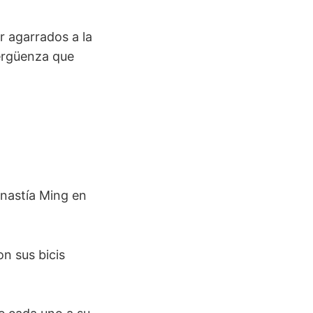
ir agarrados a la
vergüenza que
inastía Ming en
on sus bicis