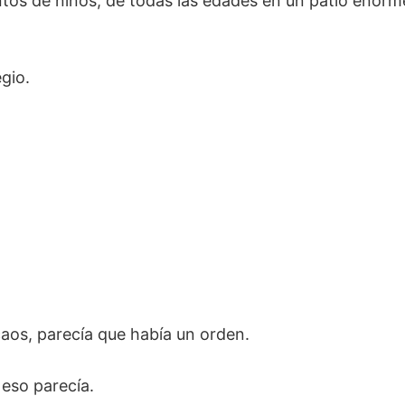
ntos de niños, de todas las edades en un patio enorm
gio.
aos, parecía que había un orden.
 eso parecía.