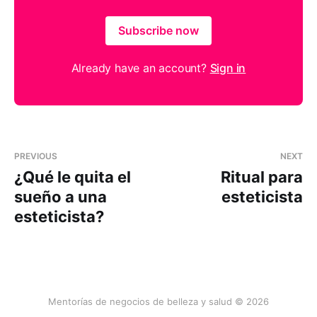
Subscribe now
Already have an account?
Sign in
PREVIOUS
NEXT
¿Qué le quita el
Ritual para
sueño a una
esteticista
esteticista?
Mentorías de negocios de belleza y salud © 2026