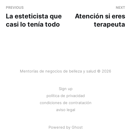
PREVIOUS
NEXT
La esteticista que
Atención si eres
casi lo tenía todo
terapeuta
Mentorías de negocios de belleza y salud © 2026
Sign up
política de privacidad
condiciones de contratación
aviso legal
Powered by
Ghost