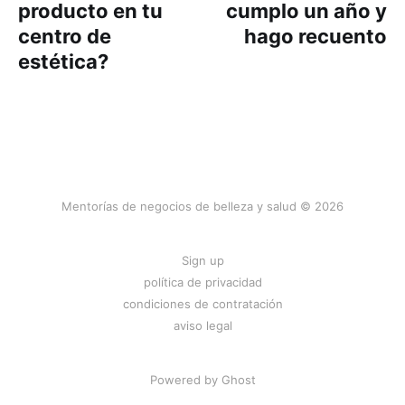
producto en tu
cumplo un año y
centro de
hago recuento
estética?
Mentorías de negocios de belleza y salud © 2026
Sign up
política de privacidad
condiciones de contratación
aviso legal
Powered by
Ghost