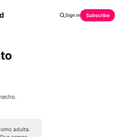
ud
Sign in
Subscribe
to
 hecho.
como adulta.
. Que somos