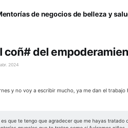
entorías de negocios de belleza y sal
el coñ# del empoderamien
 abr. 2024
ernes y no voy a escribir mucho, ya me dan el trabajo
sa es que te tengo que agradecer que me hayas tratado 
ntorías grupales que te tratan como si fuéramos niñas