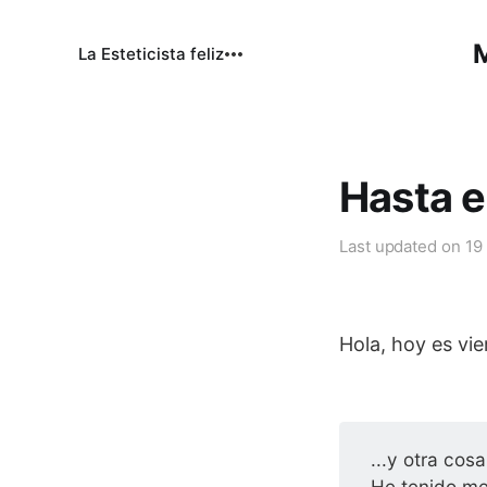
M
La Esteticista feliz
Hasta 
Last updated on
19
Hola, hoy es vi
...y otra co
He tenido me