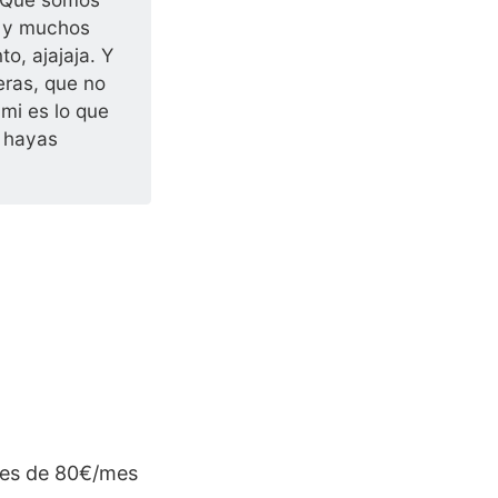
s y muchos
o, ajajaja. Y
eras, que no
mi es lo que
e hayas
m es de 80€/mes