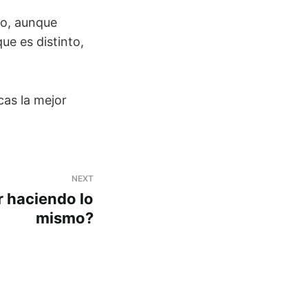
mo, aunque
ue es distinto,
cas la mejor
NEXT
r haciendo lo
mismo?