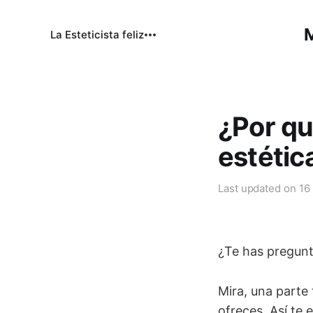
M
La Esteticista feliz
¿Por qu
estétic
Last updated on
16
¿Te has pregunt
Mira, una parte 
ofreces. Así te e