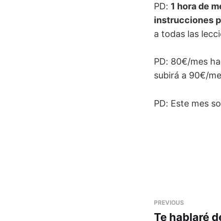
PD:
1 hora de m
instrucciones p
a todas las lec
PD: 80€/mes has
subirá a 90€/me
PD: Este mes so
PREVIOUS
Te hablaré d