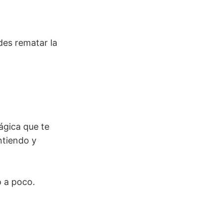
des rematar la
ágica que te
ntiendo y
 a poco.