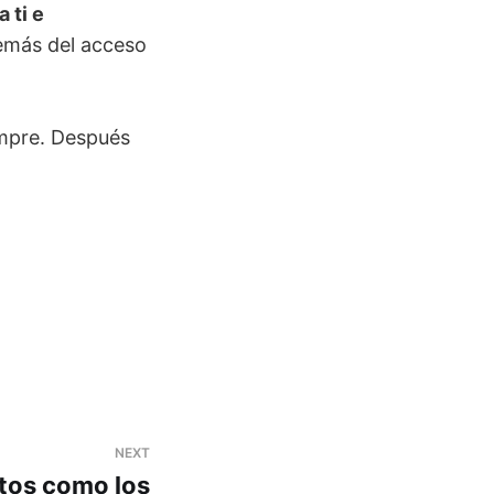
 ti e
demás del acceso
empre. Después
NEXT
tos como los