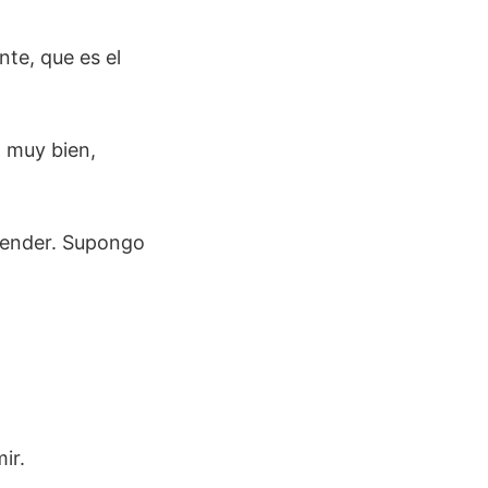
nte, que es el
a muy bien,
 vender. Supongo
ir.