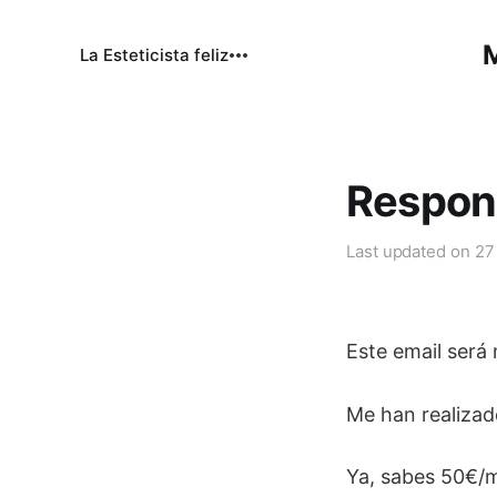
M
La Esteticista feliz
Respond
Last updated on
27
Este email será
Me han realizado
Ya, sabes 50€/m