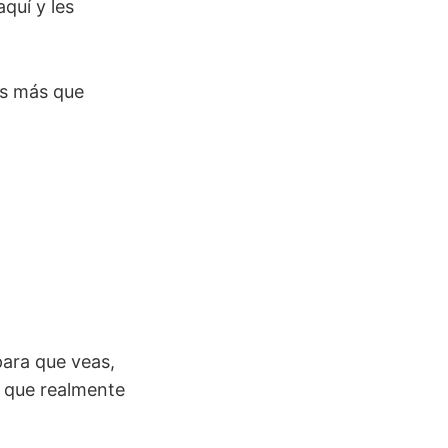
quí y les
es más que
ara que veas,
a que realmente