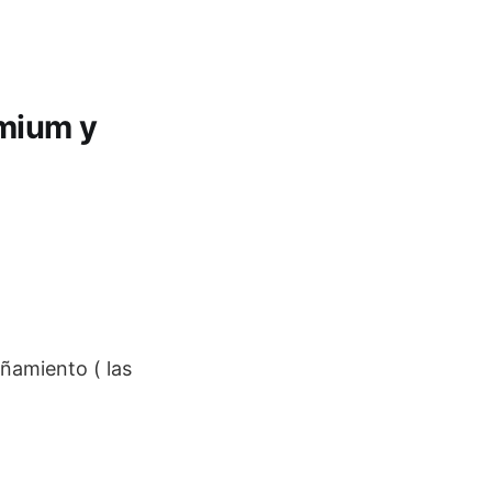
emium y
añamiento ( las