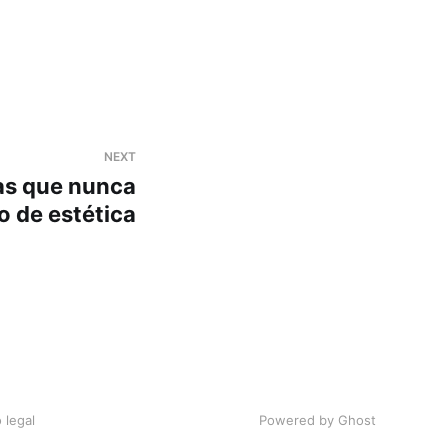
NEXT
sas que nunca
o de estética
 legal
Powered by
Ghost