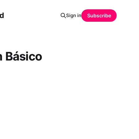
ud
Sign in
Subscribe
n Básico