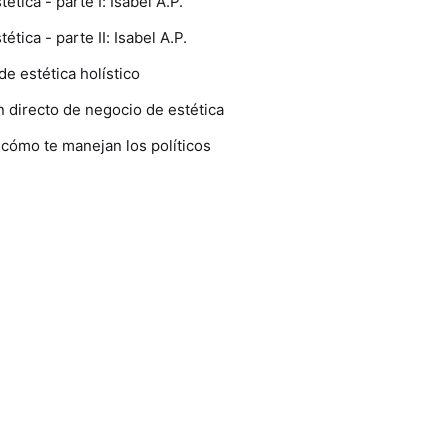
ética - parte I: Isabel A.P.
ética - parte II: Isabel A.P.
e estética holístico
en directo de negocio de estética
cómo te manejan los políticos