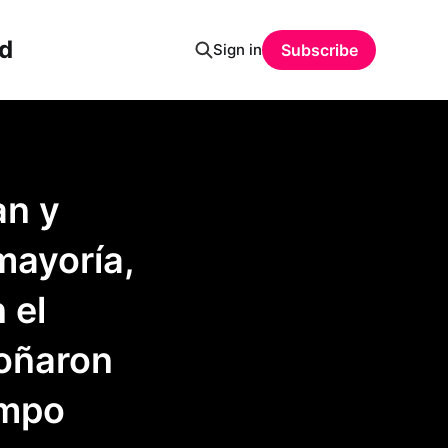
ud
Sign in
Subscribe
an y
mayoría,
 el
oñaron
empo