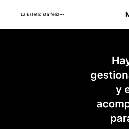
M
La Esteticista feliz
Hay
gestion
y 
acomp
par